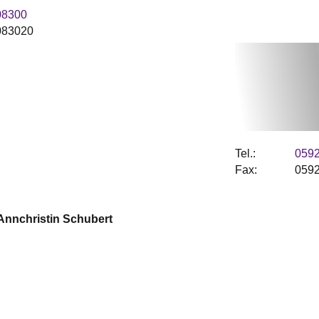
08300
083020
Tel.:
059
Fax:
0592
Annchristin
Schubert