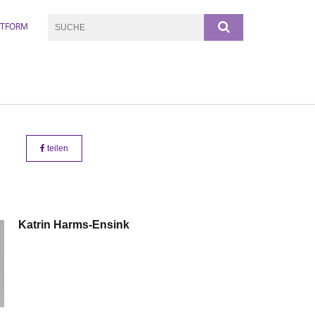
TTFORM
teilen
Katrin
Harms-Ensink