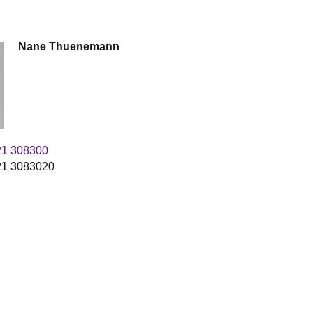
Nane
Thuenemann
21 308300
1 3083020