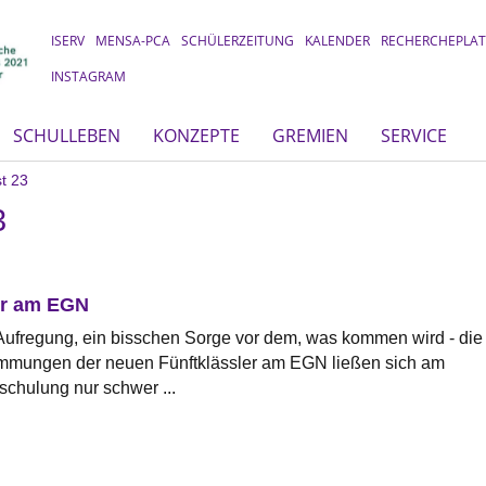
ISERV
MENSA-PCA
SCHÜLERZEITUNG
KALENDER
RECHERCHEPLA
INSTAGRAM
SCHULLEBEN
KONZEPTE
GREMIEN
SERVICE
t 23
3
er am EGN
Aufregung, ein bisschen Sorge vor dem, was kommen wird - die
immungen der neuen Fünftklässler am EGN ließen sich am
schulung nur schwer ...