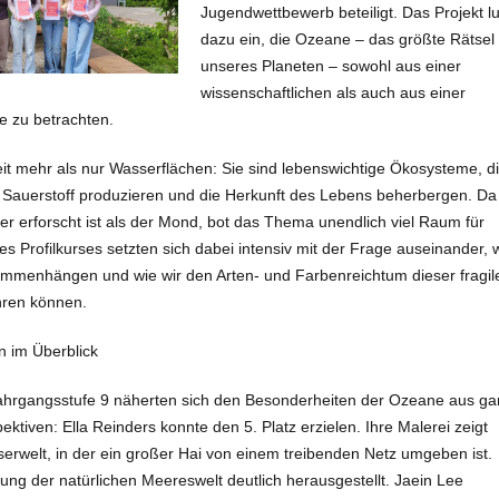
Jugendwettbewerb beteiligt. Das Projekt l
dazu ein, die Ozeane – das größte Rätsel
unseres Planeten – sowohl aus einer
wissenschaftlichen als auch aus einer
e zu betrachten.
t mehr als nur Wasserflächen: Sie sind lebenswichtige Ökosysteme, d
, Sauerstoff produzieren und die Herkunft des Lebens beherbergen. Da
er erforscht ist als der Mond, bot das Thema unendlich viel Raum für
es Profilkurses setzten sich dabei intensiv mit der Frage auseinander, 
menhängen und wie wir den Arten- und Farbenreichtum dieser fragil
ren können.
n im Überblick
ahrgangsstufe 9 näherten sich den Besonderheiten der Ozeane aus ga
ektiven: Ella Reinders konnte den 5. Platz erzielen. Ihre Malerei zeigt
erwelt, in der ein großer Hai von einem treibenden Netz umgeben ist.
ung der natürlichen Meereswelt deutlich herausgestellt. Jaein Lee