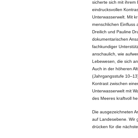
sicherte sich mit ihrem 
eindrucksvollen Kontra
Unterwasserwelt. Mit k
menschlichen Einfluss 
Dreilich und Pauline Dr
dokumentarischen Ansa
fachkundiger Unterstüt
anschaulich, wie aufwen
Lebewesen, die sich a
Auch in der höheren Al
(Jahrgangsstufe 10–13) 
Kontrast zwischen ein
Unterwasserwelt mit Wal
des Meeres kraftvoll h
Die ausgezeichneten Ar
auf Landesebene. Wir gr
drücken für die nächst