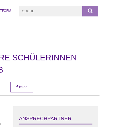
TTFORM
ERE SCHÜLERINNEN
B
teilen
n
ANSPRECHPARTNER
en