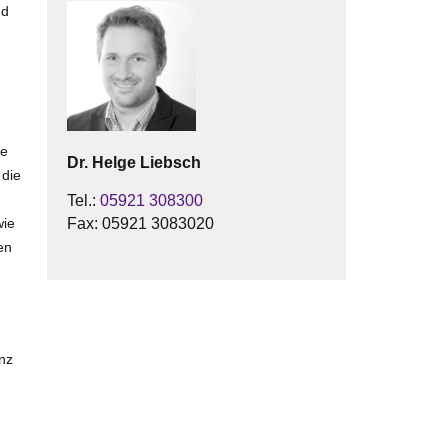
ud
ie
Dr.
Helge
Liebsch
 die
Tel.:
05921 308300
Fax:
05921 3083020
wie
en
nz