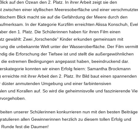
Blick auf den Ozean den 2. Platz. In ihrer Arbeit zeigt sie den
st zwischen einer idyllischen Meeresoberfläche und einer verschmutzte
ritischem Blick macht sie auf die Gefährdung der Meere durch den
aufmerksam. In der Kategorie Kurzfilm erreichten Alissa Konschuh, Eve
aber den 1. Platz. Die Schülerinnen haben für ihren Film einen
tz gewählt: Zwei „forschende“ Kinder erkunden gemeinsam mit
zung die unbekannte Welt unter der Wasseroberfläche. Der Film vermitt
dig die Erforschung der Tiefsee ist und stellt die außergewöhnlichen
n die extremen Bedingungen angepasst haben, beeindruckend dar.
terskategorie konnten wir einen Erfolg feiern: Samantha Brockmann
erreichte mit ihrer Arbeit den 2. Platz. Ihr Bild baut einen spannenden
er düster anmutenden Umgebung und einer farbintensiven
en und Korallen auf. So wird die geheimnisvolle und faszinierende Viel
ervorgehoben.
beiten unserer Schülerinnen konkurrieren nun mit den besten Beiträg
atulieren allen Gewinnerinnen herzlich zu diesem tollen Erfolg und
e Runde fest die Daumen!