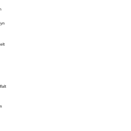
n
lyn
elt
falt
en